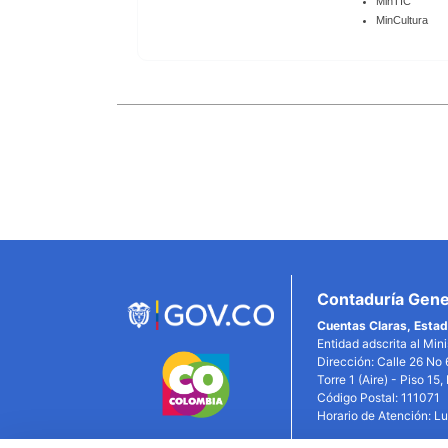
MinTIC
MinCultura
Enlaces
Inferiores
Contaduría Gener
Cuentas Claras, Estad
Entidad adscrita al Min
Dirección: Calle 26 No 
Torre 1 (Aire) - Piso 15
Código Postal: 111071
Horario de Atención: L