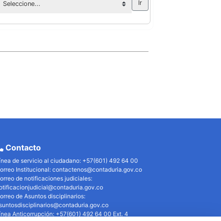
Contacto
ínea de servicio al ciudadano: +57(601) 492 64 00
orreo Institucional:
contactenos@contaduria.gov.co
orreo de notificaciones judiciales:
otificacionjudicial@contaduria.gov.co
orreo de Asuntos disciplinarios:
suntosdisciplinarios@contaduria.gov.co
ínea Anticorrupción: +57(601) 492 64 00 Ext. 4