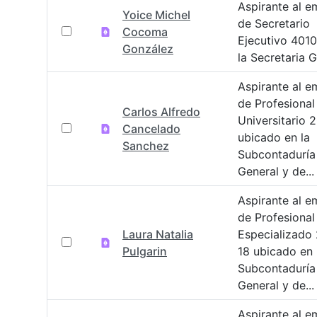
Aspirante al e
Yoice Michel
de Secretario
Cocoma
Ejecutivo 401
González
la Secretaria G
Aspirante al e
de Profesional
Carlos Alfredo
Universitario 
Cancelado
ubicado en la
Sanchez
Subcontaduría
General y de...
Aspirante al e
de Profesional
Laura Natalia
Especializado
Pulgarin
18 ubicado en 
Subcontaduría
General y de...
Aspirante al e