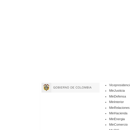
Enlaces
Vicepresidenci
de
MinJusticia
MinDefensa
Gobierno
MinInterior
MinRelaciones
MinHacienda
MinEnergia
MinComercio