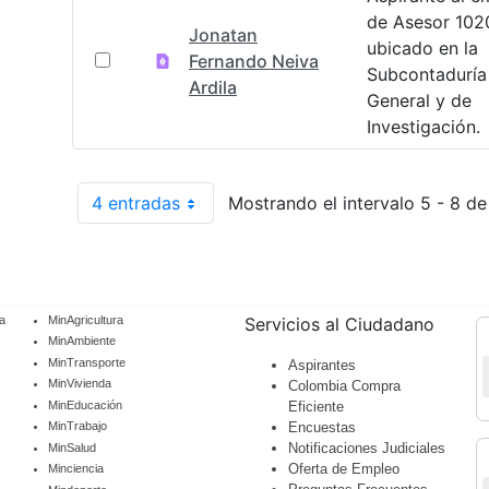
de Asesor 102
Jonatan
ubicado en la
Fernando Neiva
Subcontaduría
Ardila
General y de
Investigación.
4 entradas
Mostrando el intervalo 5 - 8 de
Por página
a
MinAgricultura
Servicios al Ciudadano
MinAmbiente
MinTransporte
Aspirantes
MinVivienda
Colombia Compra
MinEducación
Eficiente
Encuestas
MinTrabajo
Notificaciones Judiciales
MinSalud
Oferta de Empleo
Minciencia