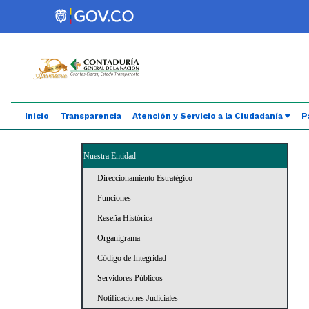
Saltar al contenido principal
Abrir menú de accesibilidad
Inicio
Transparencia
Atención y Servicio a la Ciudadanía
P
Nuestra Entidad
Direccionamiento Estratégico
Funciones
Reseña Histórica
Organigrama
Código de Integridad
Servidores Públicos
Notificaciones Judiciales