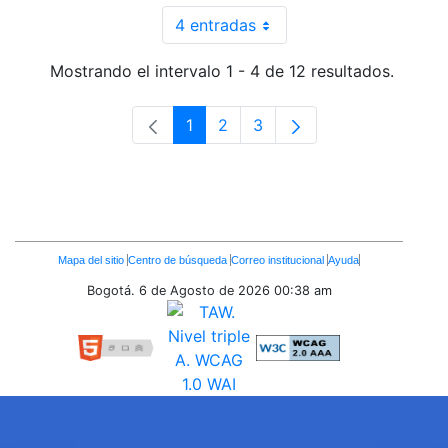
4 entradas
Por página
Mostrando el intervalo 1 - 4 de 12 resultados.
1
2
3
Página
Página
Página
Enlaces
Mapa del sitio
Centro de búsqueda
Correo institucional
Ayuda
Inferiores
Bogotá. 6 de Agosto de 2026
00:38 am