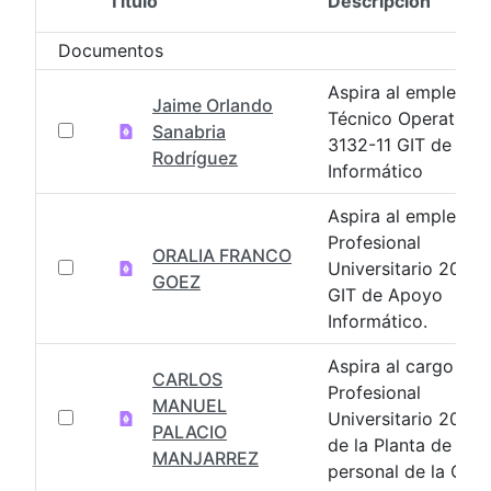
Título
Descripción
Selección del elemento
Documentos
Aspira al empleo d
Jaime Orlando
Técnico Operativo
Sanabria
3132-11 GIT de Ap
Rodríguez
Informático
Aspira al empleo d
Profesional
ORALIA FRANCO
Universitario 2044
GOEZ
GIT de Apoyo
Informático.
Aspira al cargo
CARLOS
Profesional
MANUEL
Universitario 2044
PALACIO
de la Planta de
MANJARREZ
personal de la CGN