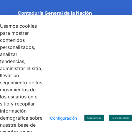
Contaduría General de la Nación
Cuentas Claras, Estado Transparente.
Usamos cookies
Entidad adscrita al Ministerio de Hacienda y Crédito
Público
para mostrar
Dirección: Calle 26 No 69 - 76, Edificio Elemento
contenidos
Torre 1 (Aire) - Piso 15, Bogotá D.C., Colombia
personalizados,
Código Postal: 111071
Horario de Atención: Lunes a Viernes 8:00 am - 4:00 pm.
analizar
tendencias,
administrar el sitio,
llevar un
Linkedin
X
YouTube
Facebook
seguimiento de los
movimientos de
los usuarios en el
Contacto
sitio y recopilar
Línea de servicio al ciudadano: +57(601) 492 64 00
información
Correo Institucional:
contactenos@contaduria.gov.co
Correo de notificaciones judiciales:
demográfica sobre
Configuración
Aceptar todo
Rechazar todas
notificacionjudicial@contaduria.gov.co
nuestra base de
Correo de Asuntos disciplinarios: