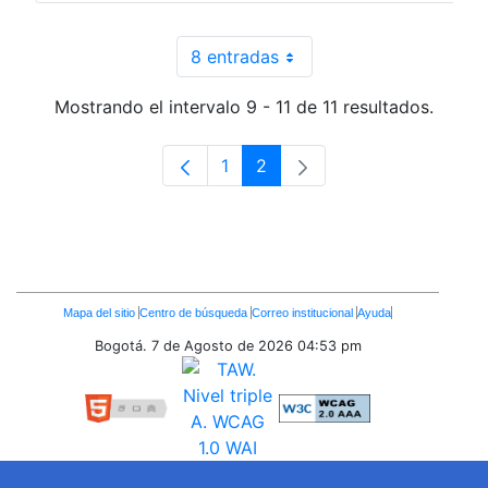
8 entradas
Por página
Mostrando el intervalo 9 - 11 de 11 resultados.
1
2
Página
Página
Enlaces
Mapa del sitio
Centro de búsqueda
Correo institucional
Ayuda
Inferiores
Bogotá. 7 de Agosto de 2026
04:53 pm