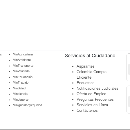
a
MinAgricultura
Servicios al Ciudadano
MinAmbiente
MinTransporte
Aspirantes
MinVivienda
Colombia Compra
MinEducación
Eficiente
Encuestas
MinTrabajo
Notificaciones Judiciales
MinSalud
Oferta de Empleo
Minciencia
Preguntas Frecuentes
Mindeporte
Servicios en Línea
Minigualdadyequidad
Contáctenos