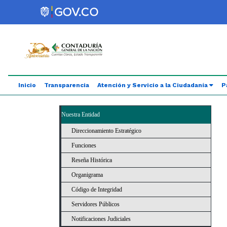
Saltar al contenido principal
Abrir menú de accesibilidad
Inicio
Transparencia
Atención y Servicio a la Ciudadanía
P
Nuestra Entidad
Direccionamiento Estratégico
Funciones
Reseña Histórica
Organigrama
Código de Integridad
Servidores Públicos
Notificaciones Judiciales