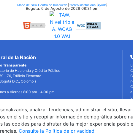
Mapa del sitio
Centro de búsqueda
Correo institucional
Ayuda
Bogotá. 6 de Agosto de 2026
08:31 pm
al de la Nación
o Transparente.
L
isterio de Hacienda y Crédito Público
C
69 - 76, Edificio Elemento
C
, Bogotá D.C., Colombia
n
C
unes a Viernes 8:00 am - 4:00 pm.
a
L
P
P
alizados, analizar tendencias, administrar el sitio, llevar
edin
X
YouTube
Facebook
T
os en el sitio y recopilar información demográfica sobre n
©
 las cookies para disfrutar de la mejor experiencia posibl
G
erencias.
Consulte la Política de privacidad