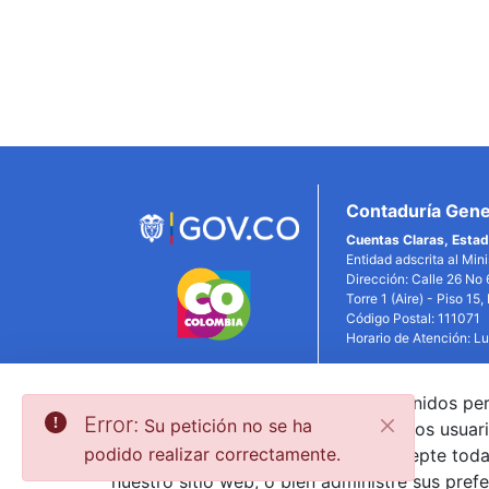
Enlaces
Inferiores
Contaduría Gener
Cuentas Claras, Estad
Entidad adscrita al Min
Dirección: Calle 26 No 
Torre 1 (Aire) - Piso 15
Código Postal: 111071
Horario de Atención: L
Usamos cookies para mostrar contenidos person
Link
Error:
Su petición no se ha
seguimiento de los movimientos de los usuari
podido realizar correctamente.
base de usuarios en su conjunto. Acepte todas
nuestro sitio web, o bien administre sus pref