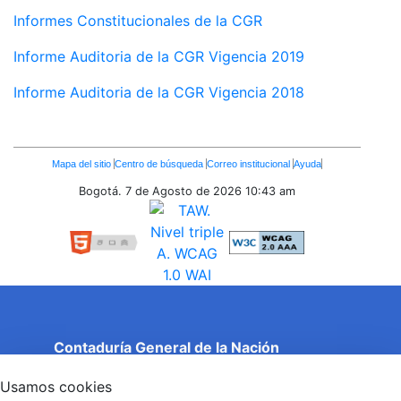
Informes Constitucionales de la CGR
Informe Auditoria de la CGR Vigencia 2019
Informe Auditoria de la CGR Vigencia 2018
Enlaces
Mapa del sitio
Centro de búsqueda
Correo institucional
Ayuda
Inferiores
Bogotá. 7 de Agosto de 2026
10:43 am
Contaduría General de la Nación
Cuentas Claras, Estado Transparente.
Usamos cookies
Entidad adscrita al Ministerio de Hacienda y Crédito