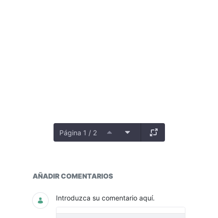
Página 1 / 2
Planes de mejoramiento externos
AÑADIR COMENTARIOS
Introduzca su comentario aquí.