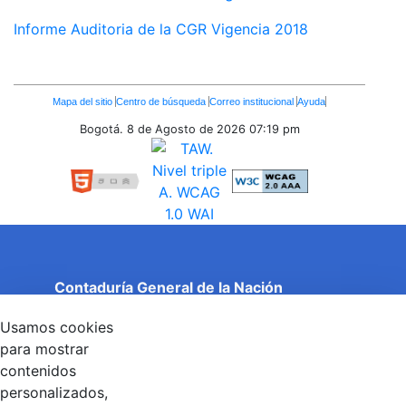
Informe Auditoria de la CGR Vigencia 2018
Enlaces
Mapa del sitio
Centro de búsqueda
Correo institucional
Ayuda
Inferiores
Bogotá. 8 de Agosto de 2026
07:19 pm
Contaduría General de la Nación
Cuentas Claras, Estado Transparente.
Usamos cookies
Entidad adscrita al Ministerio de Hacienda y Crédito
Público
para mostrar
Dirección: Calle 26 No 69 - 76, Edificio Elemento
contenidos
Torre 1 (Aire) - Piso 15, Bogotá D.C., Colombia
personalizados,
Código Postal: 111071