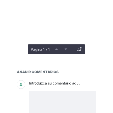
Página 1 / 1
Seguimiento y Avances
AÑADIR COMENTARIOS
Introduzca su comentario aquí.