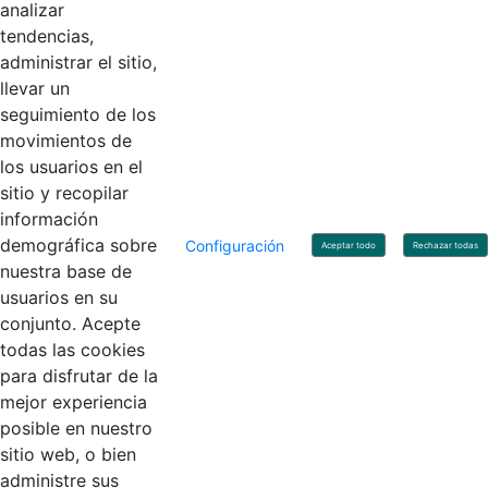
Horario de Atención: Lunes a Viernes 8:00 am - 4:00 pm.
analizar
tendencias,
administrar el sitio,
llevar un
Linkedin
X
YouTube
Facebook
seguimiento de los
movimientos de
los usuarios en el
Contacto
sitio y recopilar
Línea de servicio al ciudadano: +57(601) 492 64 00
información
Correo Institucional:
contactenos@contaduria.gov.co
Correo de notificaciones judiciales:
demográfica sobre
Configuración
Aceptar todo
Rechazar todas
notificacionjudicial@contaduria.gov.co
nuestra base de
Correo de Asuntos disciplinarios:
usuarios en su
asuntosdisciplinarios@contaduria.gov.co
Línea Anticorrupción: +57(601) 492 64 00 Ext. 4
conjunto. Acepte
Política de privacidad y protección de datos personales
todas las cookies
Política de derechos de autor
para disfrutar de la
Términos y condiciones de uso
© Copyright 2026 - Todos los derechos reservados
mejor experiencia
Gobierno de Colombia
posible en nuestro
sitio web, o bien
administre sus