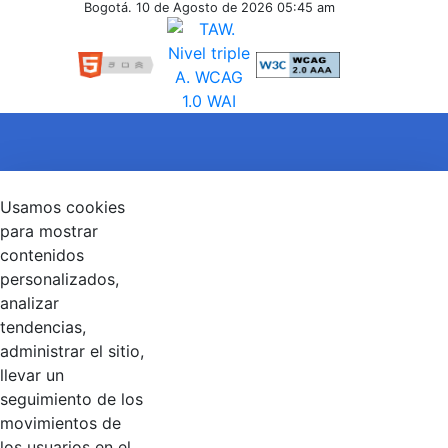
Inferiores
Bogotá. 10 de Agosto de 2026
05:45 am
Contaduría General de la Nación
Usamos cookies
Cuentas Claras, Estado Transparente.
Entidad adscrita al Ministerio de Hacienda y Crédito
para mostrar
Público
contenidos
Dirección: Calle 26 No 69 - 76, Edificio Elemento
personalizados,
Torre 1 (Aire) - Piso 15, Bogotá D.C., Colombia
Código Postal: 111071
analizar
Horario de Atención: Lunes a Viernes 8:00 am - 4:00 pm.
tendencias,
administrar el sitio,
llevar un
seguimiento de los
Linkedin
X
YouTube
Facebook
movimientos de
los usuarios en el