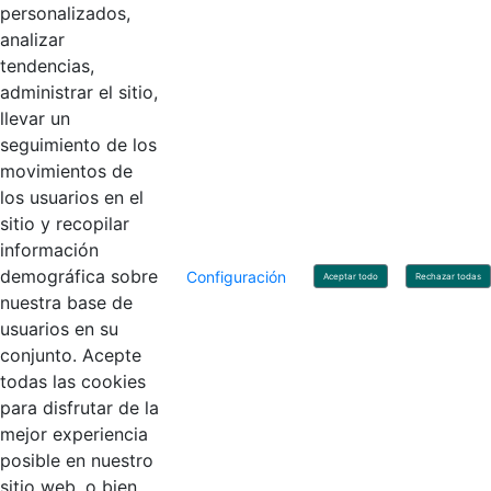
personalizados,
Código Postal: 111071
Horario de Atención: Lunes a Viernes 8:00 am - 4:00 pm.
analizar
tendencias,
administrar el sitio,
llevar un
Linkedin
X
YouTube
Facebook
seguimiento de los
movimientos de
los usuarios en el
Contacto
sitio y recopilar
Línea de servicio al ciudadano: +57(601) 492 64 00
información
Correo Institucional:
contactenos@contaduria.gov.co
Correo de notificaciones judiciales:
demográfica sobre
Configuración
Aceptar todo
Rechazar todas
notificacionjudicial@contaduria.gov.co
nuestra base de
Correo de Asuntos disciplinarios:
usuarios en su
asuntosdisciplinarios@contaduria.gov.co
Línea Anticorrupción: +57(601) 492 64 00 Ext. 4
conjunto. Acepte
Política de privacidad y protección de datos personales
todas las cookies
Política de derechos de autor
para disfrutar de la
Términos y condiciones de uso
© Copyright 2026 - Todos los derechos reservados
mejor experiencia
Gobierno de Colombia
posible en nuestro
sitio web, o bien