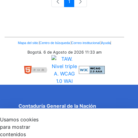
1
Página
Enlaces
Mapa del sitio
Centro de búsqueda
Correo institucional
Ayuda
Inferiores
Bogotá. 6 de Agosto de 2026
11:33 am
Contaduría General de la Nación
Cuentas Claras, Estado Transparente.
Usamos cookies
Entidad adscrita al Ministerio de Hacienda y Crédito
Público
para mostrar
Dirección: Calle 26 No 69 - 76, Edificio Elemento
contenidos
Torre 1 (Aire) - Piso 15, Bogotá D.C., Colombia